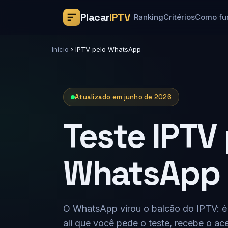
Placar
IPTV
Ranking
Critérios
Como fu
Início
›
IPTV pelo WhatsApp
Atualizado em junho de 2026
Teste IPTV
WhatsApp
O WhatsApp virou o balcão do IPTV: é
ali que você pede o teste, recebe o ac