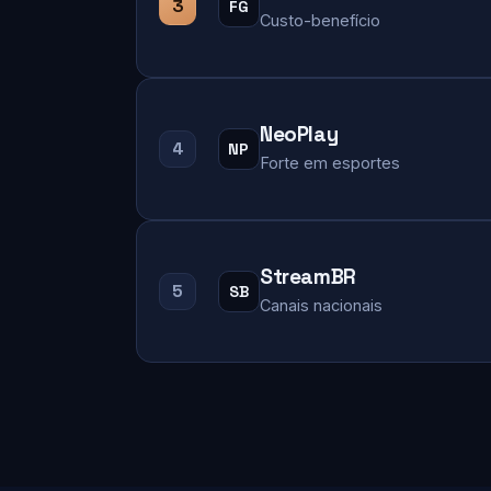
3
FG
Custo-benefício
NeoPlay
4
NP
Forte em esportes
StreamBR
5
SB
Canais nacionais