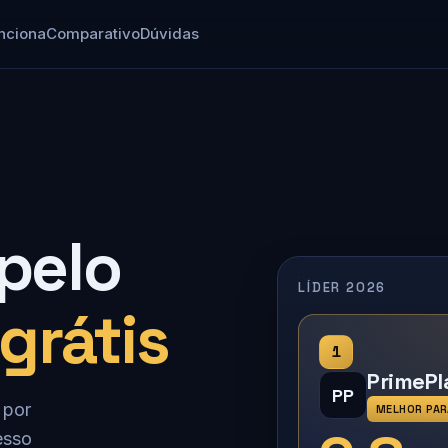
nciona
Comparativo
Dúvidas
 pelo
LÍDER 2026
grátis
1
PrimePl
PP
 por
MELHOR PAR
esso