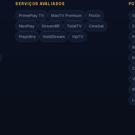
SERVIÇOS AVALIADOS
PO
PrimePlay TV
MaxTV Premium
FlixGo
S
NeoPlay
StreamBR
TotalTV
CineSat
S
PlayUltra
GoldStream
VipTV
R
B
M
C
V
R
L