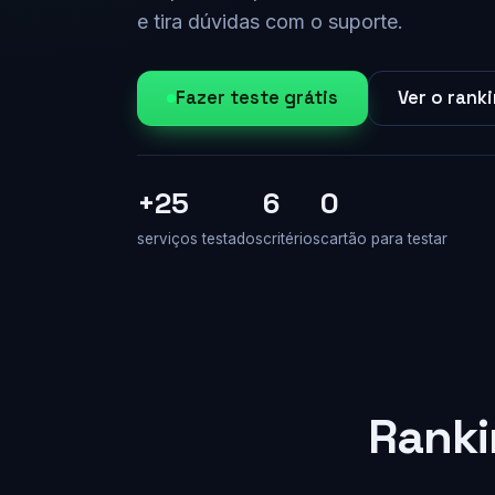
e tira dúvidas com o suporte.
Fazer teste grátis
Ver o rank
+25
6
0
serviços testados
critérios
cartão para testar
Ranki