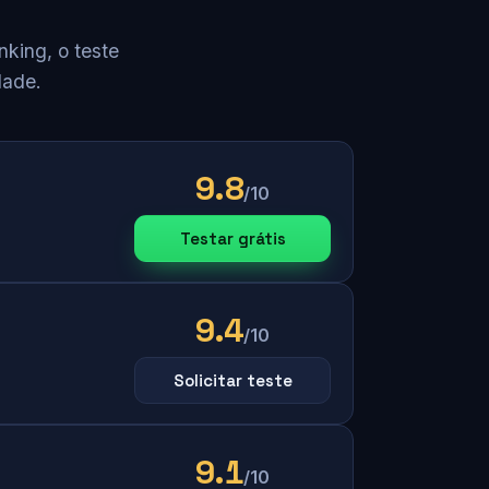
king, o teste
dade.
9.8
/10
Testar grátis
9.4
/10
Solicitar teste
9.1
/10