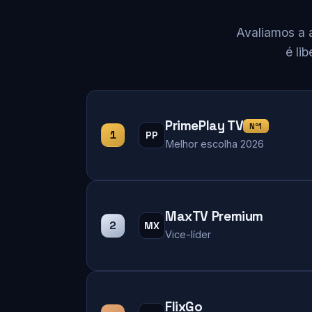
Avaliamos a 
é li
PrimePlay TV
Nº1
1
PP
Melhor escolha 2026
MaxTV Premium
2
MX
Vice-líder
FlixGo