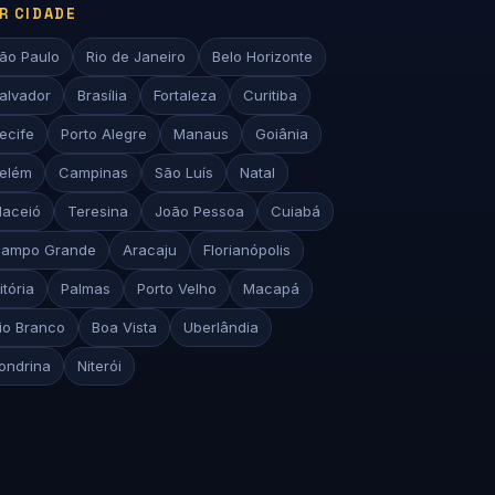
R CIDADE
ão Paulo
Rio de Janeiro
Belo Horizonte
alvador
Brasília
Fortaleza
Curitiba
ecife
Porto Alegre
Manaus
Goiânia
elém
Campinas
São Luís
Natal
aceió
Teresina
João Pessoa
Cuiabá
ampo Grande
Aracaju
Florianópolis
itória
Palmas
Porto Velho
Macapá
io Branco
Boa Vista
Uberlândia
ondrina
Niterói