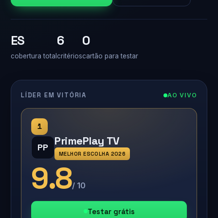
ES
6
0
cobertura total
critérios
cartão para testar
LÍDER EM VITÓRIA
AO VIVO
1
PrimePlay TV
PP
MELHOR ESCOLHA 2026
9.8
/ 10
Testar grátis