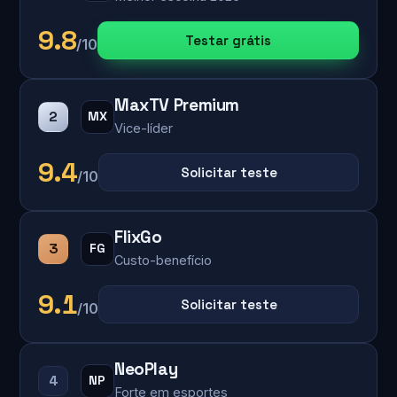
9.8
Testar grátis
/10
MaxTV Premium
2
MX
Vice-líder
9.4
Solicitar teste
/10
FlixGo
3
FG
Custo-benefício
9.1
Solicitar teste
/10
NeoPlay
4
NP
Forte em esportes