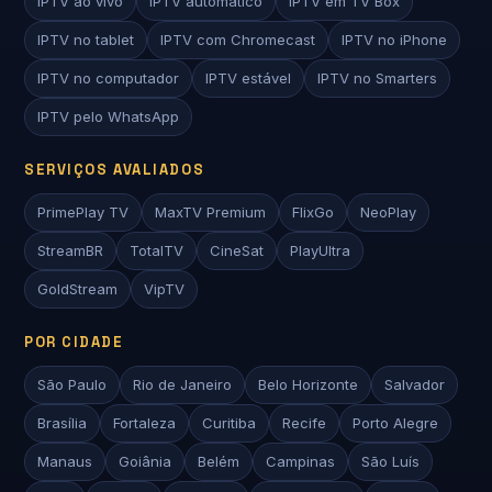
IPTV ao vivo
IPTV automático
IPTV em TV Box
IPTV no tablet
IPTV com Chromecast
IPTV no iPhone
IPTV no computador
IPTV estável
IPTV no Smarters
IPTV pelo WhatsApp
SERVIÇOS AVALIADOS
PrimePlay TV
MaxTV Premium
FlixGo
NeoPlay
StreamBR
TotalTV
CineSat
PlayUltra
GoldStream
VipTV
POR CIDADE
São Paulo
Rio de Janeiro
Belo Horizonte
Salvador
Brasília
Fortaleza
Curitiba
Recife
Porto Alegre
Manaus
Goiânia
Belém
Campinas
São Luís