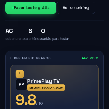
Fazer teste grátis
Ver o ranking
AC
6
0
cobertura total
critérios
cartão para testar
LÍDER EM RIO BRANCO
AO VIVO
1
PrimePlay TV
PP
MELHOR ESCOLHA 2026
9.8
/ 10