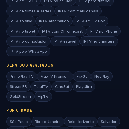
IPTV em TV LG
IPTV no celular
IPTV para futebol
IPTV de filmes e séries
IPTV com mais canais
IPTV ao vivo
IPTV automático
IPTV em TV Box
IPTV no tablet
IPTV com Chromecast
IPTV no iPhone
IPTV no computador
IPTV estável
IPTV no Smarters
IPTV pelo WhatsApp
SERVIÇOS AVALIADOS
PrimePlay TV
MaxTV Premium
FlixGo
NeoPlay
StreamBR
TotalTV
CineSat
PlayUltra
GoldStream
VipTV
POR CIDADE
São Paulo
Rio de Janeiro
Belo Horizonte
Salvador