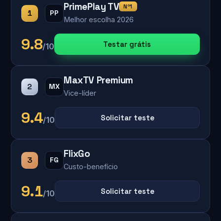
PrimePlay TV
Nº1
1
PP
Melhor escolha 2026
9.8
Testar grátis
/10
MaxTV Premium
2
MX
Vice-líder
9.4
Solicitar teste
/10
FlixGo
3
FG
Custo-benefício
9.1
Solicitar teste
/10