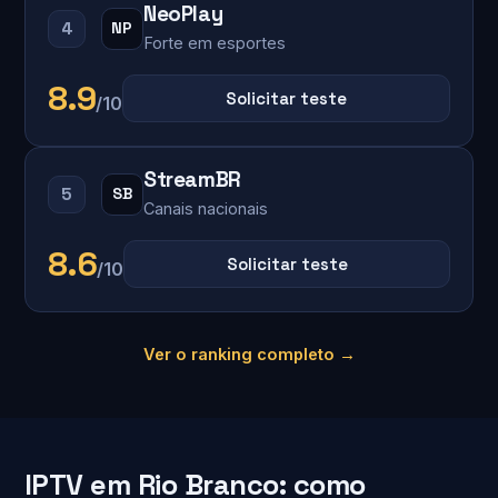
NeoPlay
4
NP
Forte em esportes
8.9
Solicitar teste
/10
StreamBR
5
SB
Canais nacionais
8.6
Solicitar teste
/10
Ver o ranking completo →
IPTV em Rio Branco: como