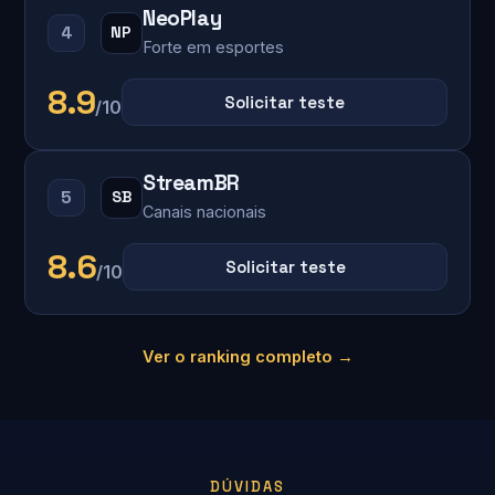
NeoPlay
4
NP
Forte em esportes
8.9
Solicitar teste
/10
StreamBR
5
SB
Canais nacionais
8.6
Solicitar teste
/10
Ver o ranking completo →
DÚVIDAS