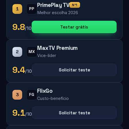
PrimePlay TV
Nº1
1
PP
Melhor escolha 2026
9.8
Testar grátis
/10
MaxTV Premium
2
MX
Vice-líder
9.4
Solicitar teste
/10
FlixGo
3
FG
Custo-benefício
9.1
Solicitar teste
/10