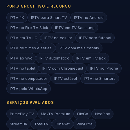
POR DISPOSITIVO E RECURSO
IPTV 4K
IPTV para Smart TV
IPTV no Android
IPTV no Fire TV Stick
IPTV em TV Samsung
IPTV em TV LG
IPTV no celular
IPTV para futebol
IPTV de filmes e séries
IPTV com mais canais
IPTV ao vivo
IPTV automático
IPTV em TV Box
IPTV no tablet
IPTV com Chromecast
IPTV no iPhone
IPTV no computador
IPTV estável
IPTV no Smarters
IPTV pelo WhatsApp
SERVIÇOS AVALIADOS
PrimePlay TV
MaxTV Premium
FlixGo
NeoPlay
StreamBR
TotalTV
CineSat
PlayUltra