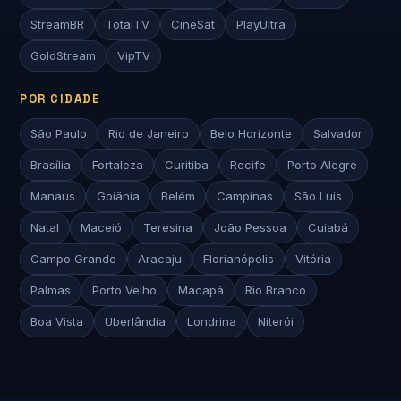
StreamBR
TotalTV
CineSat
PlayUltra
GoldStream
VipTV
POR CIDADE
São Paulo
Rio de Janeiro
Belo Horizonte
Salvador
Brasília
Fortaleza
Curitiba
Recife
Porto Alegre
Manaus
Goiânia
Belém
Campinas
São Luís
Natal
Maceió
Teresina
João Pessoa
Cuiabá
Campo Grande
Aracaju
Florianópolis
Vitória
Palmas
Porto Velho
Macapá
Rio Branco
Boa Vista
Uberlândia
Londrina
Niterói