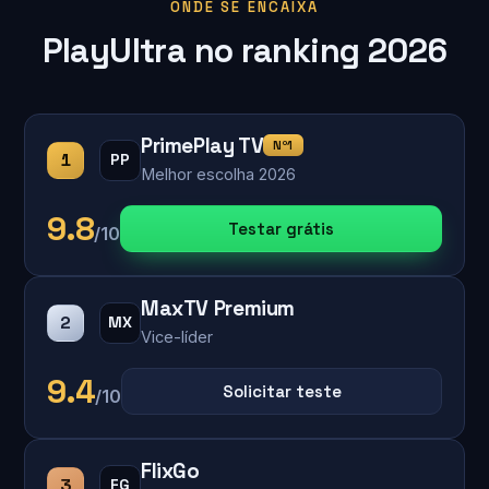
ONDE SE ENCAIXA
PlayUltra no ranking 2026
PrimePlay TV
Nº1
1
PP
Melhor escolha 2026
9.8
Testar grátis
/10
MaxTV Premium
2
MX
Vice-líder
9.4
Solicitar teste
/10
FlixGo
3
FG