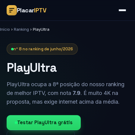
Placar
IPTV
Início
›
Ranking
›
PlayUltra
nº 8 no ranking de junho/2026
PlayUltra
PlayUltra ocupa a 8ª posição do nosso ranking
de melhor IPTV, com nota
7.9
. É muito 4K na
proposta, mas exige internet acima da média.
Testar PlayUltra grátis