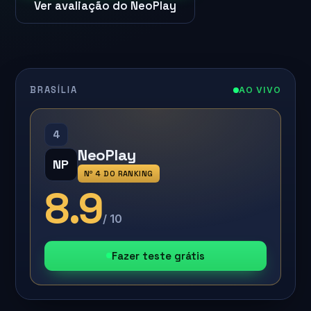
Ver avaliação do NeoPlay
BRASÍLIA
AO VIVO
4
NeoPlay
NP
Nº 4 DO RANKING
8.9
/ 10
Fazer teste grátis