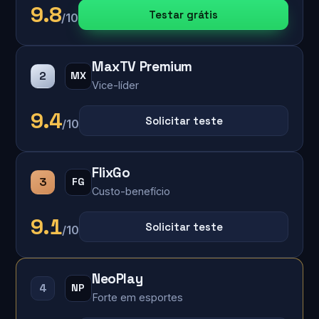
9.8
Testar grátis
/10
MaxTV Premium
2
MX
Vice-líder
9.4
Solicitar teste
/10
FlixGo
3
FG
Custo-benefício
9.1
Solicitar teste
/10
NeoPlay
4
NP
Forte em esportes