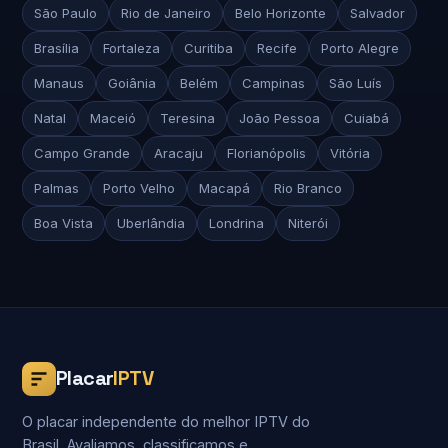
São Paulo
Rio de Janeiro
Belo Horizonte
Salvador
Brasília
Fortaleza
Curitiba
Recife
Porto Alegre
Manaus
Goiânia
Belém
Campinas
São Luís
Natal
Maceió
Teresina
João Pessoa
Cuiabá
Campo Grande
Aracaju
Florianópolis
Vitória
Palmas
Porto Velho
Macapá
Rio Branco
Boa Vista
Uberlândia
Londrina
Niterói
Placar
IPTV
O placar independente do melhor IPTV do
Brasil. Avaliamos, classificamos e