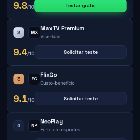
9.8
Testar grátis
/10
MaxTV Premium
2
MX
Vice-líder
9.4
Solicitar teste
/10
FlixGo
3
FG
Custo-benefício
9.1
Solicitar teste
/10
NeoPlay
4
NP
Forte em esportes