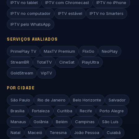
IPTV no tablet
IPTV com Chromecast
IPTV no iPhone
IPTV no computador
IPTV estável
IPTV no Smarters
IPTV pelo WhatsApp
SERVIÇOS AVALIADOS
PrimePlay TV
MaxTV Premium
FlixGo
NeoPlay
StreamBR
TotalTV
CineSat
PlayUltra
GoldStream
VipTV
POR CIDADE
São Paulo
Rio de Janeiro
Belo Horizonte
Salvador
Brasília
Fortaleza
Curitiba
Recife
Porto Alegre
Manaus
Goiânia
Belém
Campinas
São Luís
Natal
Maceió
Teresina
João Pessoa
Cuiabá