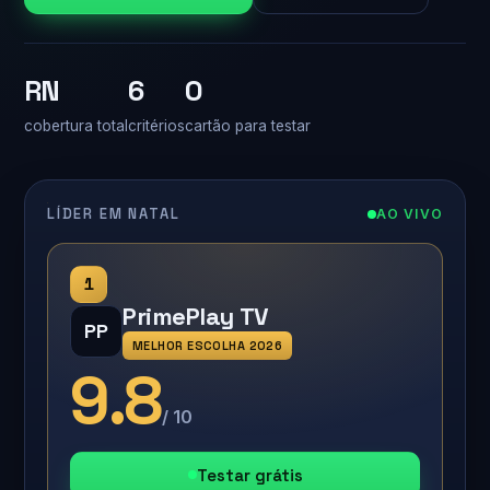
RN
6
0
cobertura total
critérios
cartão para testar
LÍDER EM NATAL
AO VIVO
1
PrimePlay TV
PP
MELHOR ESCOLHA 2026
9.8
/ 10
Testar grátis