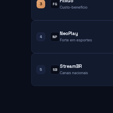
FlixGo
3
FG
Custo-benefício
NeoPlay
4
NP
Forte em esportes
StreamBR
5
SB
Canais nacionais