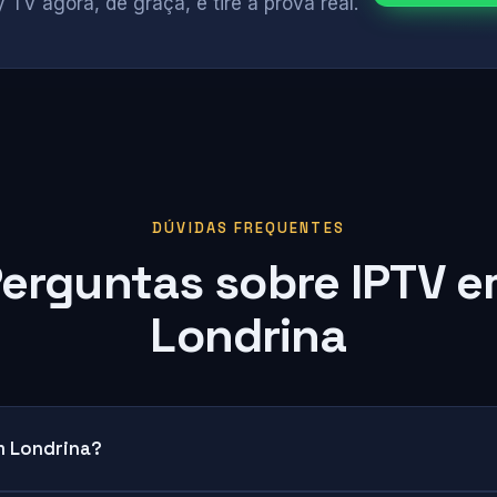
 TV agora, de graça, e tire a prova real.
DÚVIDAS FREQUENTES
erguntas sobre IPTV 
Londrina
m Londrina?