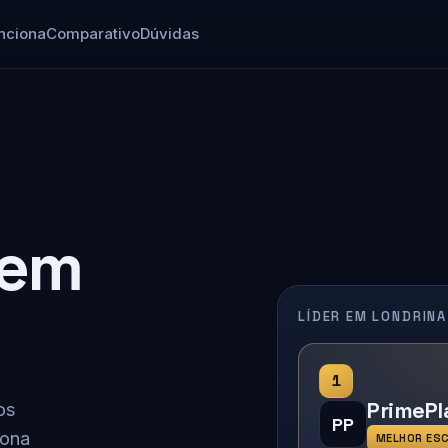
nciona
Comparativo
Dúvidas
 em
LÍDER EM LONDRINA
1
PrimePl
os
PP
iona
MELHOR ES