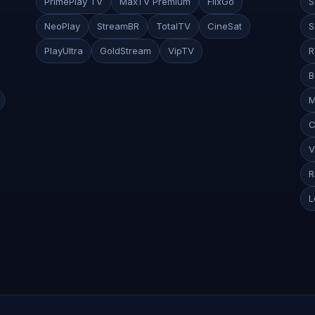
PrimePlay TV
MaxTV Premium
FlixGo
S
NeoPlay
StreamBR
TotalTV
CineSat
S
PlayUltra
GoldStream
VipTV
R
B
M
C
V
R
L