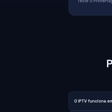
Teste o PrimePlay
P
O IPTV funciona e