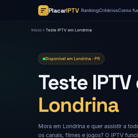
Placar
IPTV
Ranking
Critérios
Como fu
Início
›
Teste IPTV em Londrina
Disponível em Londrina · PR
Teste IPTV
Londrina
Mora em Londrina e quer assistir a tod
os canais, filmes e jogos? O IPTV func