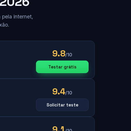
 2026
pela internet,
xão.
9.8
/10
Testar grátis
9.4
/10
Solicitar teste
9.1
/10