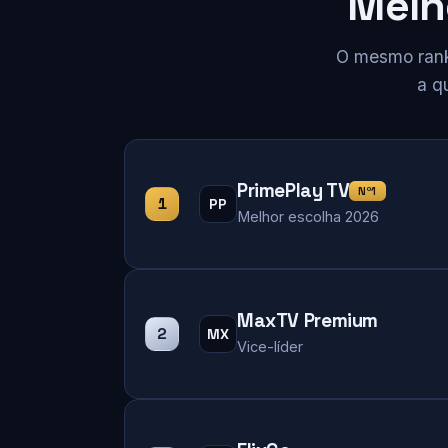
Melh
O mesmo ranki
a q
PrimePlay TV
Nº1
1
PP
Melhor escolha 2026
MaxTV Premium
2
MX
Vice-líder