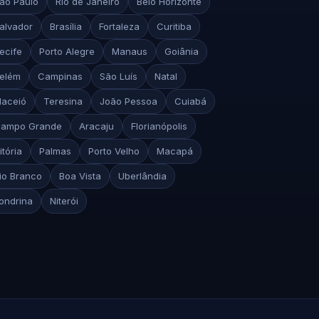
ão Paulo
Rio de Janeiro
Belo Horizonte
alvador
Brasília
Fortaleza
Curitiba
ecife
Porto Alegre
Manaus
Goiânia
elém
Campinas
São Luís
Natal
aceió
Teresina
João Pessoa
Cuiabá
ampo Grande
Aracaju
Florianópolis
itória
Palmas
Porto Velho
Macapá
io Branco
Boa Vista
Uberlândia
ondrina
Niterói