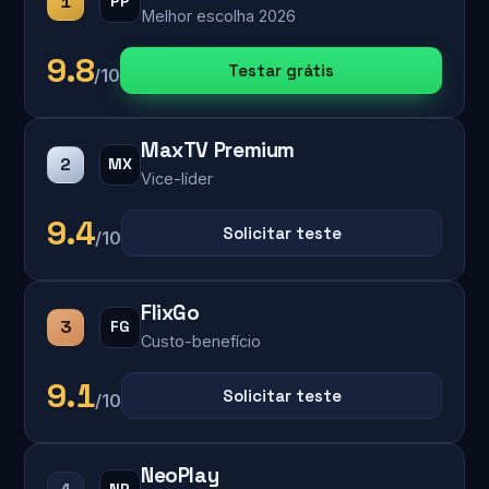
1
PP
Melhor escolha 2026
9.8
Testar grátis
/10
MaxTV Premium
2
MX
Vice-líder
9.4
Solicitar teste
/10
FlixGo
3
FG
Custo-benefício
9.1
Solicitar teste
/10
NeoPlay