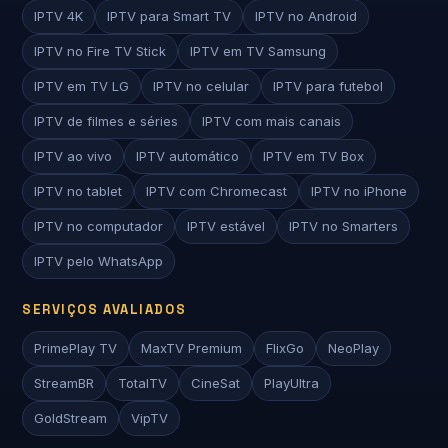
IPTV 4K
IPTV para Smart TV
IPTV no Android
IPTV no Fire TV Stick
IPTV em TV Samsung
IPTV em TV LG
IPTV no celular
IPTV para futebol
IPTV de filmes e séries
IPTV com mais canais
IPTV ao vivo
IPTV automático
IPTV em TV Box
IPTV no tablet
IPTV com Chromecast
IPTV no iPhone
IPTV no computador
IPTV estável
IPTV no Smarters
IPTV pelo WhatsApp
SERVIÇOS AVALIADOS
PrimePlay TV
MaxTV Premium
FlixGo
NeoPlay
StreamBR
TotalTV
CineSat
PlayUltra
GoldStream
VipTV