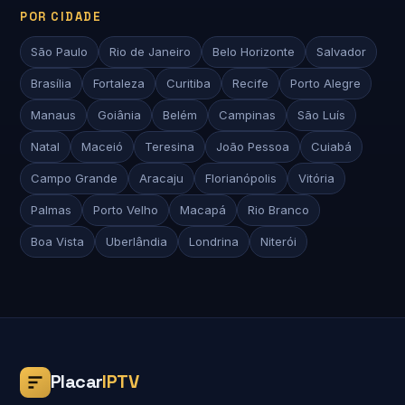
POR CIDADE
São Paulo
Rio de Janeiro
Belo Horizonte
Salvador
Brasília
Fortaleza
Curitiba
Recife
Porto Alegre
Manaus
Goiânia
Belém
Campinas
São Luís
Natal
Maceió
Teresina
João Pessoa
Cuiabá
Campo Grande
Aracaju
Florianópolis
Vitória
Palmas
Porto Velho
Macapá
Rio Branco
Boa Vista
Uberlândia
Londrina
Niterói
Placar
IPTV