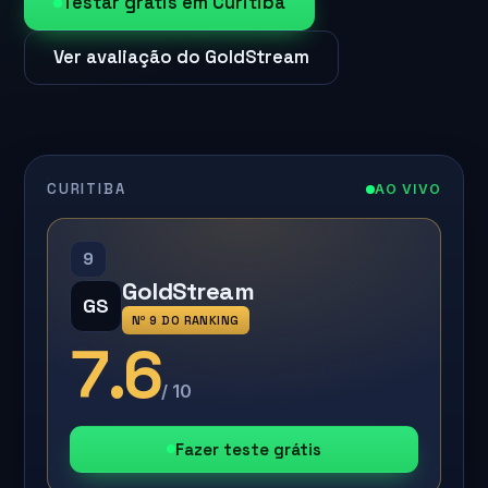
Testar grátis em Curitiba
Ver avaliação do GoldStream
CURITIBA
AO VIVO
9
GoldStream
GS
Nº 9 DO RANKING
7.6
/ 10
Fazer teste grátis